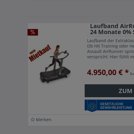
Laufband AirRu
24 Monate 0% 
Laufband der Extraklas
Ob Hit Training oder H
Assault AirRunner spric
verspricht: Hier fühlt
die Luft laufen, kurz un
4.950,00 € *
5.
ZUM
Merken