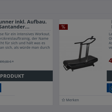
nner inkl. Aufbau.
Santander...
se für ein intensives Workout.
L
erzkreislauftrainig, der Name
O
ht für sich und hält was es
A
 man sich, als würde man durch
v
d...
di
4
499,00 € *
 PRODUKT
Merken