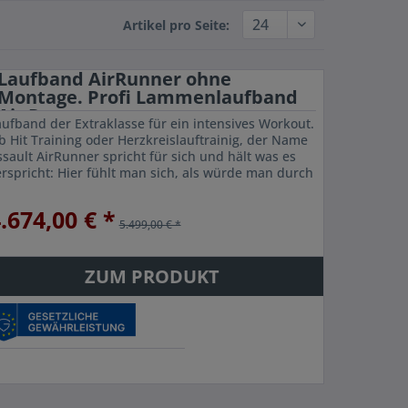
Artikel pro Seite:
Laufband AirRunner ohne
Montage. Profi Lammenlaufband
Air Runner
aufband der Extraklasse für ein intensives Workout.
b Hit Training oder Herzkreislauftrainig, der Name
ssault AirRunner spricht für sich und hält was es
erspricht: Hier fühlt man sich, als würde man durch
e Luft laufen, kurz und...
.674,00 € *
5.499,00 € *
ZUM PRODUKT