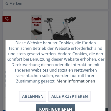
Merken
Diese Website benutzt Cookies, die für den
technischen Betrieb der Website erforderlich sind
und stets gesetzt werden. Andere Cookies, die den
Spinner® Ride Indoor Bike / Cycle.
Komfort bei Benutzung dieser Website erhöhen, der
Aktuelles Modell von Precor...
Direktwerbung dienen oder die Interaktion mit
anderen Websites und sozialen Netzwerken
Unser hochqualitatives Indoor Cycle-Einstiegsmodell mit der
vereinfachen sollen, werden nur mit Ihrer
bewährten Spinner®-Ergonomie und vielen weiteren
Zustimmung gesetzt.
Mehr Informationen
Funktionen unserer Spinner®-Bikes. Das Spinner® Ride
stellt eine großartige Option für Studios dar, die gerade erst
in den Markt...
ABLEHNEN
ALLE AKZEPTIEREN
1.523,20 € *
1.666,00 € *
KONFIGURIEREN