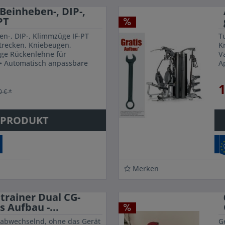
Beinheben-, DIP-,
PT
n-, DIP-, Klimmzüge IF-PT
Tu
strecken, Kniebeugen,
K
räge Rückenlehne für
V
• Automatisch anpassbare
A
erheit bei den Übungen. Auch
74
1
0 € *
 PRODUKT
Merken
trainer Dual CG-
s Aufbau -...
 abwechselnd, ohne das Gerät
G