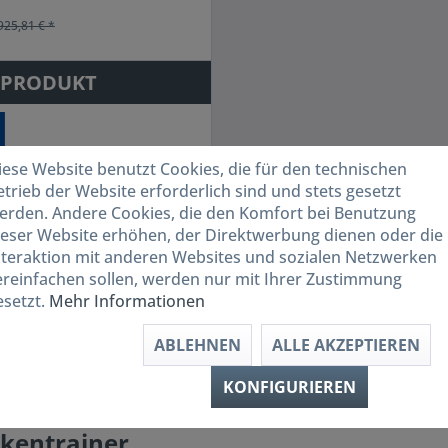
925,81 € *
 PRODUKT
iese Website benutzt Cookies, die für den technischen
etrieb der Website erforderlich sind und stets gesetzt
erden. Andere Cookies, die den Komfort bei Benutzung
ieser Website erhöhen, der Direktwerbung dienen oder die
nteraktion mit anderen Websites und sozialen Netzwerken
ereinfachen sollen, werden nur mit Ihrer Zustimmung
esetzt.
Mehr Informationen
ass die
Bauchmuskulatur eine besondere Bedeutung für 
ABLEHNEN
ALLE AKZEPTIEREN
tlich wichtig ist. Daraus resultiert, dass abwechselnd die
KONFIGURIEREN
ckentrainer