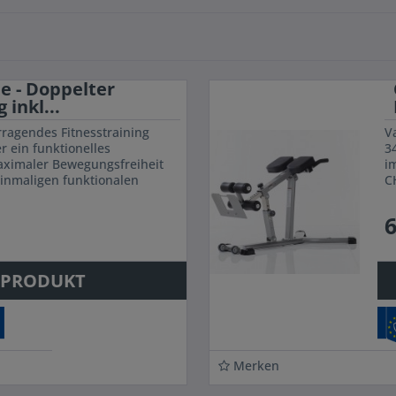
de - Doppelter
inkl...
rragendes Fitnesstraining
Va
r ein funktionelles
3
aximaler Bewegungsfreiheit
i
einmaligen funktionalen
C
de einen idealen...
B
6
 PRODUKT
Merken