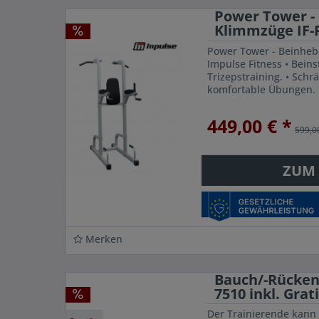
Power Tower - 
Klimmzüge IF-
Power Tower - Beinhebe
Impulse Fitness • Bein
Trizepstraining. • Sch
komfortable Übungen. 
Ellbogenlehne für Sich
für...
449,00 € *
599,0
ZUM
Merken
Bauch/-Rücken
7510 inkl. Grati
Der Trainierende kann