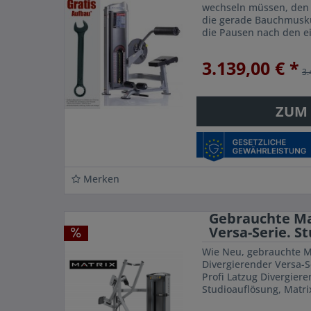
wechseln müssen, den
die gerade Bauchmuskul
die Pausen nach den ei
gestalten. Dies spart Ze
3.139,00 € *
3.
ZUM
Merken
Gebrauchte Mat
Versa-Serie. S
Wie Neu, gebrauchte Ma
Divergierender Versa-S
Profi Latzug Divergiere
Studioauflösung, Matri
Premium Qualität una