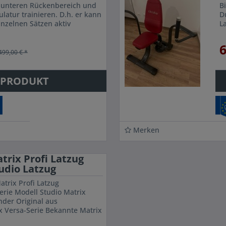
 unteren Rückenbereich und
B
atur trainieren. D.h. er kann
D
nzelnen Sätzen aktiv
L
it. Der bewegliche...
R
6
499,00 € *
 PRODUKT
Merken
rix Profi Latzug
tudio Latzug
trix Profi Latzug
erie Modell Studio Matrix
nder Original aus
x Versa-Serie Bekannte Matrix
bhängige Achse Optimaler