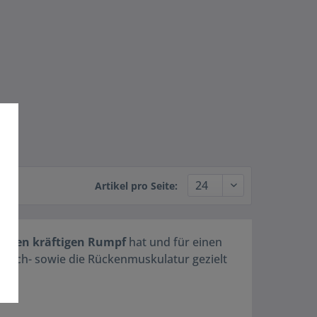
Artikel pro Seite:
einen kräftigen Rumpf
hat und für einen
 Bauch- sowie die Rückenmuskulatur gezielt