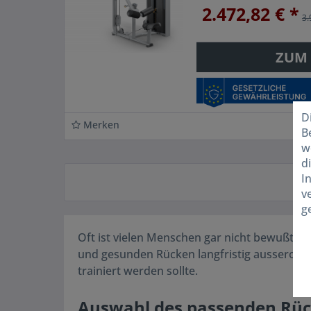
gesundes...
2.472,82 € *
3.
ZUM
D
Merken
B
w
d
I
v
g
Oft ist vielen Menschen gar nicht bewußt, d
und gesunden Rücken langfristig ausserorden
trainiert werden sollte.
Auswahl des passenden Rü