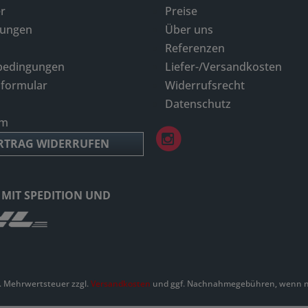
r
Preise
dungen
Über uns
Referenzen
bedingungen
Liefer-/Versandkosten
sformular
Widerrufsrecht
Datenschutz
um
RTRAG WIDERRUFEN
 MIT SPEDITION UND
zl. Mehrwertsteuer zzgl.
Versandkosten
und ggf. Nachnahmegebühren, wenn ni