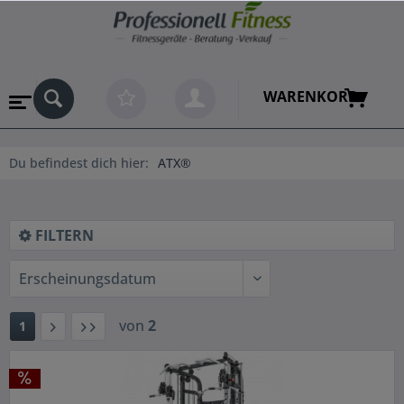
WARENKORB
Du befindest dich hier:
ATX®
FILTERN
von
2
1