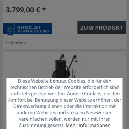
3.799,00 € *
ZUM PRODUKT
Merken
Diese Website benutzt Cookies, die für den
technischen Betrieb der Website erforderlich sind
und stets gesetzt werden. Andere Cookies, die den
Komfort bei Benutzung dieser Website erhöhen, der
Direktwerbung dienen oder die Interaktion mit
ATX® Functional Pull Trainer - Multi
anderen Websites und sozialen Netzwerken
Zugstation. Doppelter Kabelzug
vereinfachen sollen, werden nur mit Ihrer
ATX® Functional Pull Trainer - Multi Zugstation ATX®
Zustimmung gesetzt.
Mehr Informationen
Functional Pull Trainer Formschönes Design, kompaktes