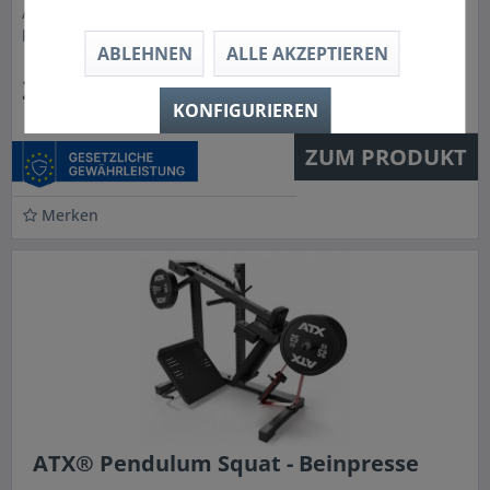
Abmaß und die erstklassige Verarbeitung zeichnen diese
professionelle Zugstation aus! Diese Multi-Zugstaion bietet
ABLEHNEN
ALLE AKZEPTIEREN
eine extreme...
2.499,00 € *
KONFIGURIEREN
ZUM PRODUKT
Merken
ATX® Pendulum Squat - Beinpresse