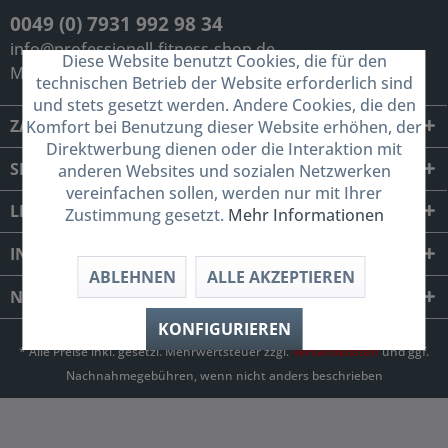
0049 (0) 7931 992 98 34
info@professionell-fitness-shop.de
Diese Website benutzt Cookies, die für den
Mo-Sa, 09:00 - 19:30 Uhr
technischen Betrieb der Website erforderlich sind
und stets gesetzt werden. Andere Cookies, die den
ZAHLUNGSARTEN
Komfort bei Benutzung dieser Website erhöhen, der
Direktwerbung dienen oder die Interaktion mit
SERVICE
anderen Websites und sozialen Netzwerken
vereinfachen sollen, werden nur mit Ihrer
LIEFERUNG MIT SPEDITION UND
Zustimmung gesetzt.
Mehr Informationen
INFORMATIONEN
ABLEHNEN
ALLE AKZEPTIEREN
NEWSLETTER
KONFIGURIEREN
* Alle Preise inkl. gesetzl. Mehrwertsteuer zzgl.
Versandkosten
und ggf.
Nachnahmegebühren, wenn nicht anders beschrieben