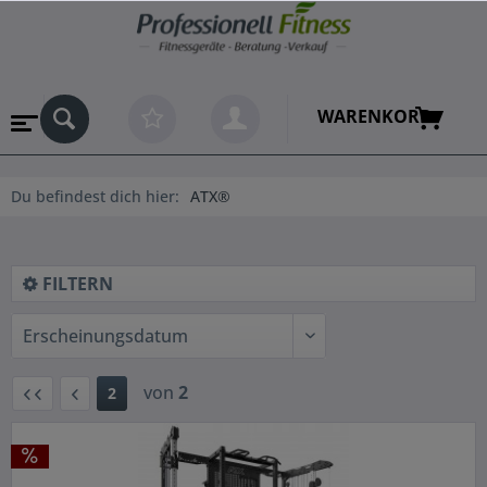
WARENKORB
Du befindest dich hier:
ATX®
FILTERN
von
2
2