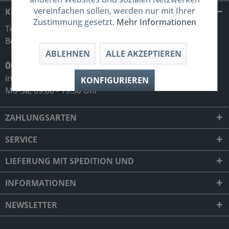
vereinfachen sollen, werden nur mit Ihrer
KONTAKT
Zustimmung gesetzt.
Mehr Informationen
Telefonische Unterstützung und
Beratung unter:
ABLEHNEN
ALLE AKZEPTIEREN
0049 (0) 7931 992 98 34
info@professionell-fitness-shop.de
KONFIGURIEREN
Mo-Sa, 09:00 - 19:30 Uhr
ZAHLUNGSARTEN
SERVICE
LIEFERUNG MIT SPEDITION UND
INFORMATIONEN
NEWSLETTER