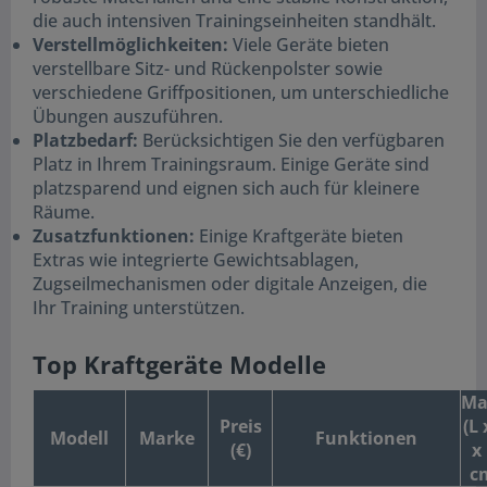
die auch intensiven Trainingseinheiten standhält.
Verstellmöglichkeiten:
Viele Geräte bieten
verstellbare Sitz- und Rückenpolster sowie
verschiedene Griffpositionen, um unterschiedliche
Übungen auszuführen.
Platzbedarf:
Berücksichtigen Sie den verfügbaren
Platz in Ihrem Trainingsraum. Einige Geräte sind
platzsparend und eignen sich auch für kleinere
Räume.
Zusatzfunktionen:
Einige Kraftgeräte bieten
Extras wie integrierte Gewichtsablagen,
Zugseilmechanismen oder digitale Anzeigen, die
Ihr Training unterstützen.
Top Kraftgeräte Modelle
Ma
Preis
(L 
Modell
Marke
Funktionen
(€)
x
c