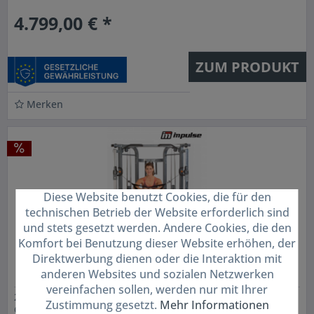
4.799,00 € *
ZUM PRODUKT
Merken
Diese Website benutzt Cookies, die für den
technischen Betrieb der Website erforderlich sind
und stets gesetzt werden. Andere Cookies, die den
Komfort bei Benutzung dieser Website erhöhen, der
Direktwerbung dienen oder die Interaktion mit
IF-FT Funktional Trainer - doppelter
anderen Websites und sozialen Netzwerken
Kabelzug
vereinfachen sollen, werden nur mit Ihrer
2 x Gewichtsturm (2 x 90 kg) 20 einstellbare Positionen per
Zustimmung gesetzt.
Mehr Informationen
Gewichtsturm Auszeichnung der Übungen