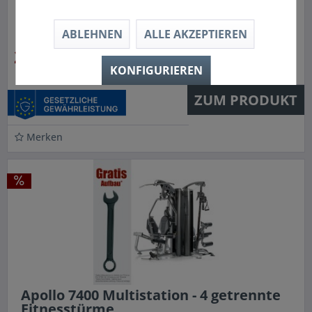
ABLEHNEN
ALLE AKZEPTIEREN
2.050,70 € *
2.499,00 € *
KONFIGURIEREN
ZUM PRODUKT
Merken
Apollo 7400 Multistation - 4 getrennte
Fitnesstürme