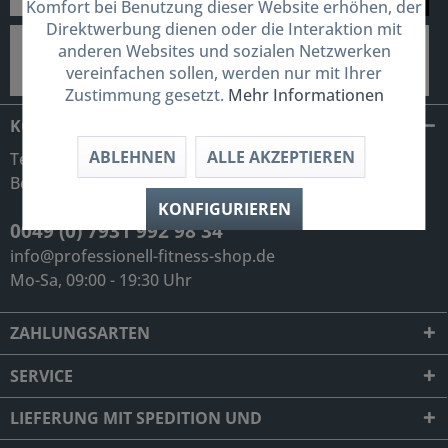
Komfort bei Benutzung dieser Website erhöhen, der
Direktwerbung dienen oder die Interaktion mit
anderen Websites und sozialen Netzwerken
vereinfachen sollen, werden nur mit Ihrer
Zustimmung gesetzt.
Mehr Informationen
KONTAKT
ABLEHNEN
ALLE AKZEPTIEREN
Telefonische Unterstützung und
Beratung unter:
KONFIGURIEREN
0049 (0) 7931 992 98 34
info@professionell-fitness-shop.de
Mo-Sa, 09:00 - 19:30 Uhr
ZAHLUNGSARTEN
SERVICE
LIEFERUNG MIT SPEDITION UND