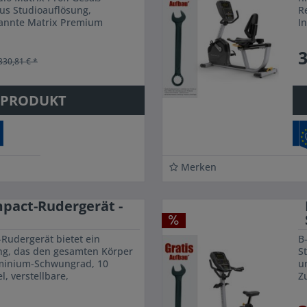
aus Studioauflösung,
R
kannte Matrix Premium
I
attform Optimaler Training
ze
3
330,81 € *
 PRODUKT
Merken
mpact-Rudergerät -
Rudergerät bietet ein
B
ing, das den gesamten Körper
St
luminium-Schwungrad, 10
u
, verstellbare,
Z
e Konsole, Programm-
F