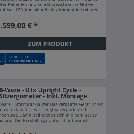
eha-Patienten und konditionsschwache Nutzer
ntuitives LED-Konsolendisplay Kompatibel mit der
ntralen xID-Benutzerschnittstelle für...
.599,00 € *
ZUM PRODUKT
B-Ware - U1x Upright Cycle -
Sitzergometer - inkl. Montage
-Ware - Stornorückläufer Das verkaufte Gerät ist ein
ornorückläufer, es ist originalverpackt und
nbenutzt. Damit befindet es sich in einem neuen
ustand. Die Herstellergarantie ist unberührt.
unktionen des R1X Liegerads LED-Display...