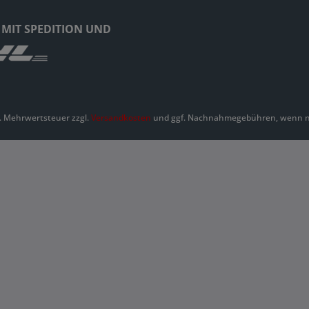
 MIT SPEDITION UND
zl. Mehrwertsteuer zzgl.
Versandkosten
und ggf. Nachnahmegebühren, wenn ni