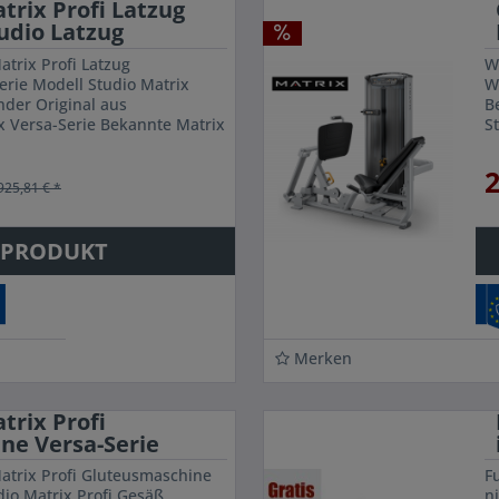
rix Profi Latzug
tudio Latzug
trix Profi Latzug
W
erie Modell Studio Matrix
W
nder Original aus
B
x Versa-Serie Bekannte Matrix
S
bhängige Achse Optimaler
P
2
925,81 € *
 PRODUKT
Merken
trix Profi
ne Versa-Serie
atrix Profi Gluteusmaschine
F
dio Matrix Profi Gesäß
n