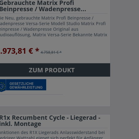
Gebrauchte Matrix Profi
Beinpresse / Wadenpresse...
ie Neu, gebrauchte Matrix Profi Beinpresse /
adenpresse Versa-Serie Modell Studio Matrix Profi
einpresse / Wadenpresse Original aus
tudioauflösung, Matrix Versa-Serie Bekannte Matrix
remium Qualität rutschfeste Plattform Optimaler...
.973,81 € *
4.758,81 € *
ZUM PRODUKT
R1x Recumbent Cycle - Liegerad -
inkl. Montage
unktionen des R1X Liegerads Anlasswiderstand bei
iedriger Wattzahl eignet sich perfekt für Anfänger,