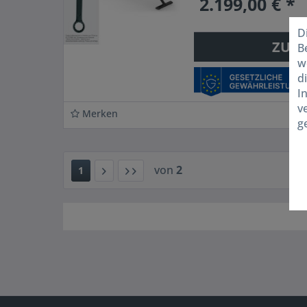
2.199,00 € *
D
ZUM
B
w
d
I
v
Merken
g
von
2
1