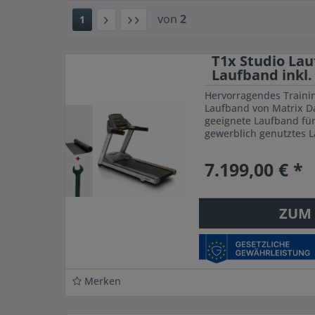
von
2
1
T1x Studio Lau
Laufband inkl.
Hervorragendes Traini
Laufband von Matrix Da
geeignete Laufband fü
gewerblich genutztes 
Belastungen unterliegt
leidenschaftliche...
7.199,00 € *
ZUM
Merken