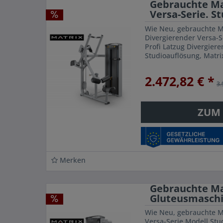
Gebrauchte Mat
Versa-Serie. S
Wie Neu, gebrauchte Ma
Divergierender Versa-S
Profi Latzug Divergiere
Studioauflösung, Matri
Premium Qualität una
gesundes...
2.472,82 € *
3.
ZUM
Merken
Gebrauchte Ma
Gluteusmaschi
Wie Neu, gebrauchte M
Versa-Serie Modell Stu