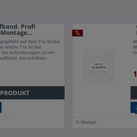
fband. Profi
 Montage...
ngsgefühl auf dem T1x Studio
W
s Matrix T1x ist das
M
r die Anforderungen an ein
O
Laufband, das erhöhten
. Aber auch
1
 PRODUKT
Merken