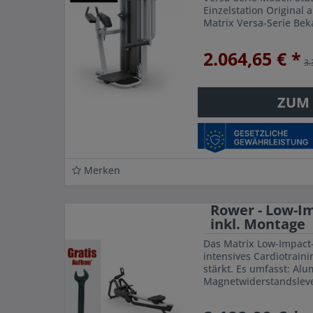
Einzelstation Original 
Matrix Versa-Serie Be
Qualität rutschfeste Pl
durch...
2.064,65 € *
3.
ZUM
Merken
Rower - Low-I
inkl. Montage
Das Matrix Low-Impact-
intensives Cardiotrain
stärkt. Es umfasst: A
Magnetwiderstandslevel
hintergrundbeleuchtet
Schnelltasten,...