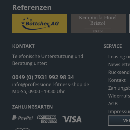
Referenzen
KONTAKT
SERVICE
Telefonische Unterstützung und
Leasing u
Beratung unter:
Newslette
Rücksen
0049 (0) 7931 992 98 34
Kontakt
info@professionell-fitness-shop.de
Zahlungs
Mo-Sa, 09:00 - 19:30 Uhr
Widerruf
AGB
ZAHLUNGSARTEN
Impress
VE