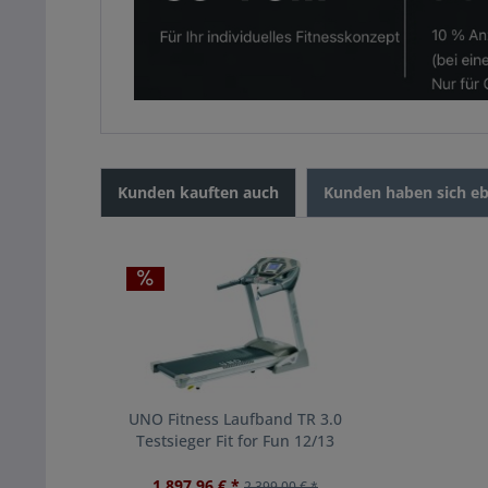
Kunden kauften auch
Kunden haben sich eb
UNO Fitness Laufband TR 3.0
Testsieger Fit for Fun 12/13
1.897,96 € *
2.399,00 € *