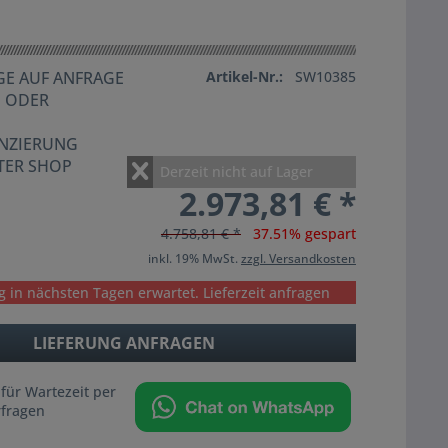
E AUF ANFRAGE
Artikel-Nr.:
SW10385
G ODER
ANZIERUNG
TER SHOP
Derzeit nicht auf Lager
2.973,81 € *
4.758,81 € *
37.51% gespart
inkl. 19% MwSt.
zzgl. Versandkosten
g in nächsten Tagen erwartet. Lieferzeit anfragen
LIEFERUNG ANFRAGEN
 für Wartezeit per
fragen