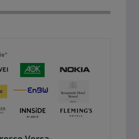
ie"
resse Versa-