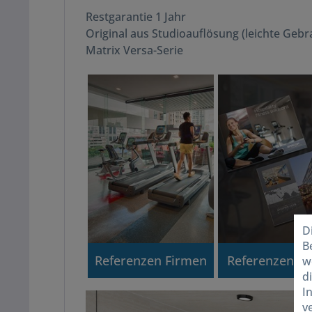
Restgarantie 1 Jahr
Original aus Studioauflösung (leichte Geb
Matrix Versa-Serie
D
B
Referenzen Firmen
Referenzen Ho
w
d
I
v