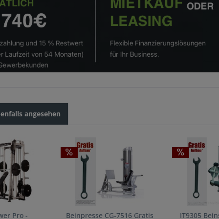
enfalls angesehen
er Pro -
Beinpresse CG-7516 Gratis
IT9305 Bein