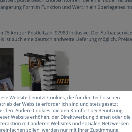
tten, pulverbeschichteten Rohren, die eine moderne, desig
ängerung Form in Funktion und Wert in ein überlegenes mo
n 75 km zur Postleitzahl 97980 inklusive. Der Aufbauservic
eis ist auch eine deutschlandweite Lieferung möglich. Preise
iese Website benutzt Cookies, die für den technischen
etrieb der Website erforderlich sind und stets gesetzt
erden. Andere Cookies, die den Komfort bei Benutzung
ieser Website erhöhen, der Direktwerbung dienen oder die
nteraktion mit anderen Websites und sozialen Netzwerken
tels
Referenzen Bildung
ereinfachen sollen, werden nur mit Ihrer Zustimmung