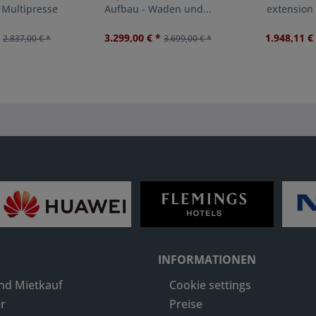
- Multipresse
Aufbau - Waden und...
extension 
Au
3.299,00 € *
1.948,11 €
2.837,00 € *
3.699,00 € *
INFORMATIONEN
nd Mietkauf
Cookie settings
r
Preise