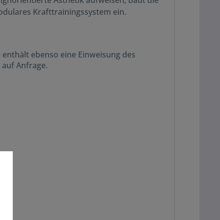
norientierte Ästhetik aufweisen, baut die
dulares Krafttrainingssystem ein.
e enthält ebenso eine Einweisung des
 auf Anfrage.