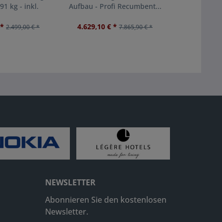
91 kg - inkl.
Aufbau - Profi Recumbent...
inkl. A
fbau
Liegef
 *
4.629,10 € *
7.415,96 
2.499,00 € *
7.865,90 € *
NEWSLETTER
Abonnieren Sie den kostenlosen
Newsletter.