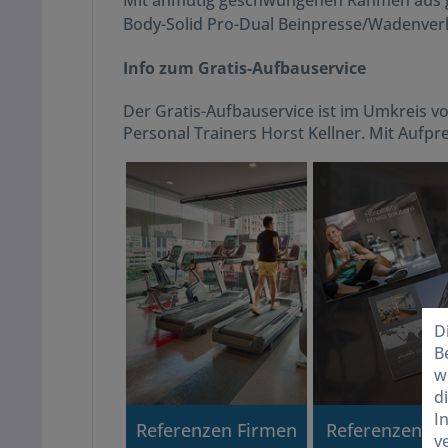
Mit anmutig geschwungenen Rahmen aus gla
Body-Solid Pro-Dual Beinpresse/Wadenverl
Info zum Gratis-Aufbauservice
Der Gratis-Aufbauservice ist im Umkreis vo
Personal Trainers Horst Kellner. Mit Aufpr
D
B
w
d
I
Referenzen Firmen
Referenzen Ho
v