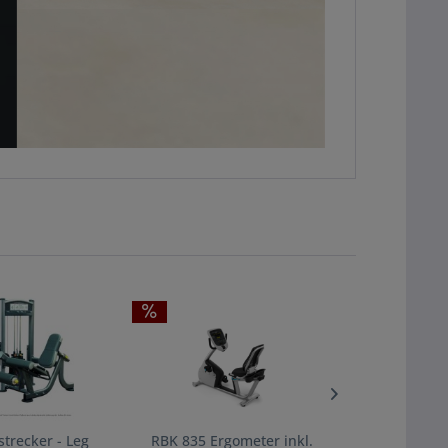
strecker - Leg
RBK 835 Ergometer inkl.
RBK 885 R