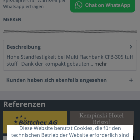
Spezialpreis für Wartezeit per
Whatsapp erfragen
MERKEN
Beschreibung
Hohe Standfestigkeit bei Multi Flachbank CFB-305 tuff
stuff Dank der kompakt gebauten...
mehr
Kunden haben sich ebenfalls angesehen
Referenzen
Diese Website benutzt Cookies, die für den
technischen Betrieb der Website erforderlich sind