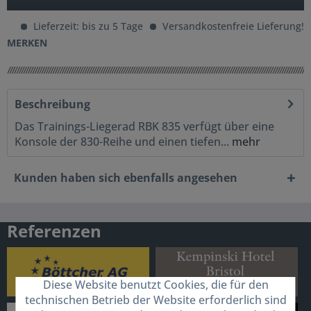
Lieferzeit: bis zu 5 Tage
Versandkostenfreie Lieferung!
MERKEN
Beschreibung
Das Trainings-Liegerad RBK 835 verfügt über eine
Konsole der 830-Reihe und einen tiefen...
mehr
Kunden haben sich ebenfalls angesehen
Referenzen
Diese Website benutzt Cookies, die für den
technischen Betrieb der Website erforderlich sind