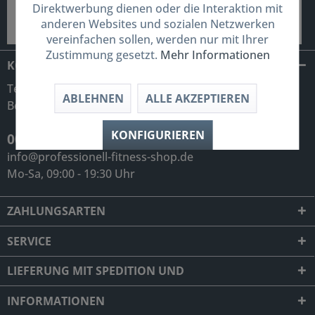
Direktwerbung dienen oder die Interaktion mit
anderen Websites und sozialen Netzwerken
vereinfachen sollen, werden nur mit Ihrer
Zustimmung gesetzt.
Mehr Informationen
KONTAKT
Telefonische Unterstützung und
ABLEHNEN
ALLE AKZEPTIEREN
Beratung unter:
KONFIGURIEREN
0049 (0) 7931 992 98 34
info@professionell-fitness-shop.de
Mo-Sa, 09:00 - 19:30 Uhr
ZAHLUNGSARTEN
SERVICE
LIEFERUNG MIT SPEDITION UND
INFORMATIONEN