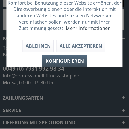
Komfort bei Benutzung dieser Website erhöhen, der
Direktwerbung dienen oder die Interaktion mit
anderen Websites und sozialen Netzwerken
vereinfachen sollen, werden nur mit Ihrer
Zustimmung gesetzt.
Mehr Informationen
KONTAKT
ABLEHNEN
ALLE AKZEPTIEREN
Telefonische Unterstützung und
Beratung unter:
KONFIGURIEREN
0049 (0) 7931 992 98 34
info@professionell-fitness-shop.de
Mo-Sa, 09:00 - 19:30 Uhr
ZAHLUNGSARTEN
SERVICE
LIEFERUNG MIT SPEDITION UND