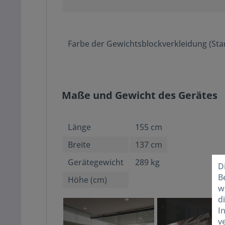
Farbe der Gewichtsblockverkleidung (Sta
Maße und Gewicht des Gerätes
Länge
155 cm
Breite
137 cm
Gerätegewicht
289 kg
D
B
Höhe (cm)
w
d
I
v